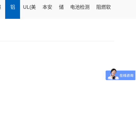
铠
铝
UL(美
本安
储
电池检测
阻燃软
装
合
标)电
型仪
能
设备专用
电缆
光
金
子线
表软
电
连接软电
(耐热
伏
光
电缆
缆
缆
105℃)
电
伏
缆
电