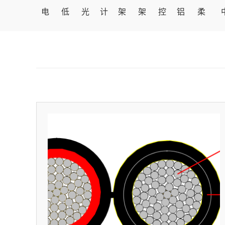
电
低
光
计
架
架
控
铝
柔
线
压
伏
算
空
空
制
合
性
电
电
机
导
绝
电
金
防
力
缆
电
线
缘
缆
电
火
电
缆
电
缆
电
缆
缆
缆