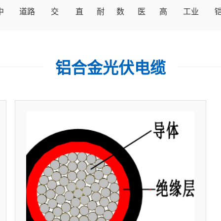
中
道路
交
直
耐
数
医
高
工业
高
车辆
流
流
油
据
用
压
设备
铝合金光伏电缆
压
用高
充
充
电
传
仪
直
用控
电
压电
电
电
缆
输
表
流
制软
力
缆
用
用
电
电
电
电缆
电
电
电
缆
缆
缆